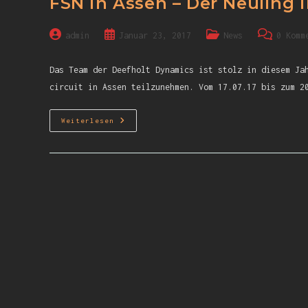
FSN in Assen – Der Neuling
admin
Januar 23, 2017
News
0 Komm
Das Team der Deefholt Dynamics ist stolz in diesem Ja
circuit in Assen teilzunehmen. Vom 17.07.17 bis zum 2
Weiterlesen