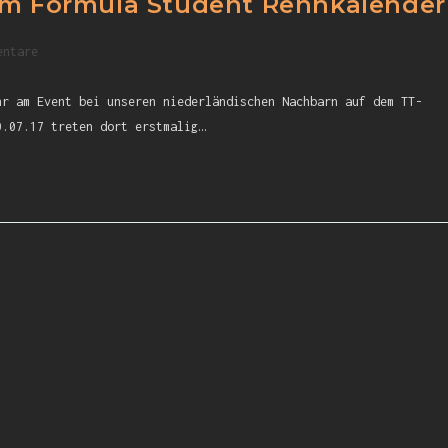
 im Formula Student Rennkalender
entare
hr am Event bei unseren niederländischen Nachbarn auf dem TT-
0.07.17 treten dort erstmalig…