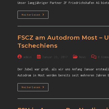
Unser langjähriger Partner ZF Friedrichshafen AG biet
Weiterlesen
FSCZ am Autodrom Most – U
Tschechiens
admin
Januar 23, 2017
News
0 Komm
Der Jubel war groß, als wir uns Anfang Januar erstmal
Autodrom in Most werden bereits seit mehreren Jahren 
Weiterlesen