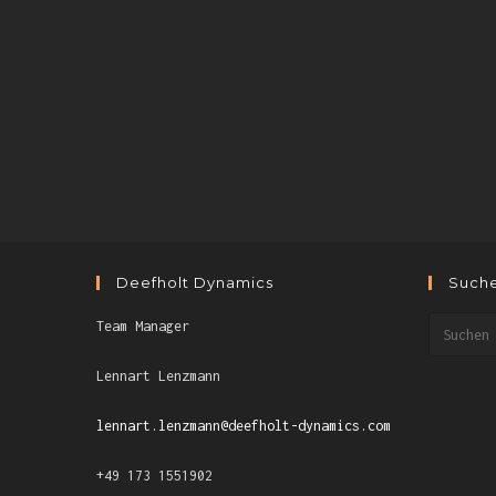
Deefholt Dynamics
Such
Team Manager
Lennart Lenzmann
lennart.lenzmann@deefholt-dynamics.com
+49 173 1551902