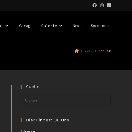
ni
Garage
Galerie
News
Sponsoren
>
2017
>
Januar
Suche
Hier Findest Du Uns
Adresse