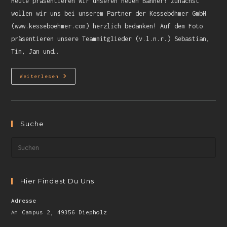
Heute präsentieren wir unseren neuen Banner! Zunächst
wollen wir uns bei unserem Partner der Kesseböhmer GmbH
(www.kesseboehmer.com) herzlich bedanken! Auf dem Foto
präsentieren unsere Teammitglieder (v.l.n.r.) Sebastian,
Tim, Jan und…
Weiterlesen
Suche
Hier Findest Du Uns
Adresse
Am Campus 2, 49356 Diepholz