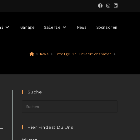
ni
Garage
Galerie
News
Sponsoren
>
News
>
Erfolge in Friedrichshafen
>
Suche
Hier Findest Du Uns
Adresse