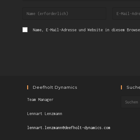
Name, E-Mail-Adresse und Website in diesem Browse
Deefholt Dynamics
Such
Team Manager
Lennart Lenzmann
lennart.lenzmann@deefholt-dynamics.com