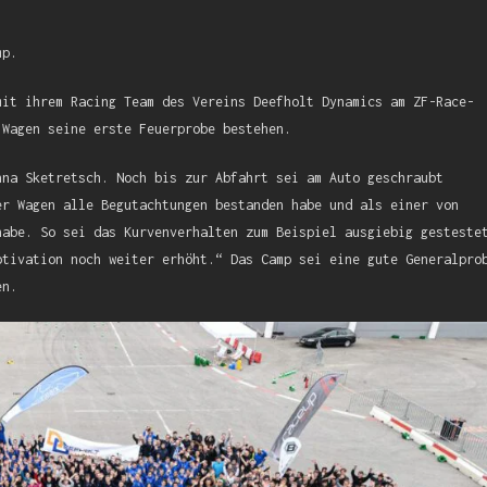
mp.
mit ihrem Racing Team des Vereins Deefholt Dynamics am ZF-Race-
 Wagen seine erste Feuerprobe bestehen.
nna Sketretsch. Noch bis zur Abfahrt sei am Auto geschraubt
er Wagen alle Begutachtungen bestanden habe und als einer von
habe. So sei das Kurvenverhalten zum Beispiel ausgiebig gesteste
otivation noch weiter erhöht.“ Das Camp sei eine gute Generalpro
en.