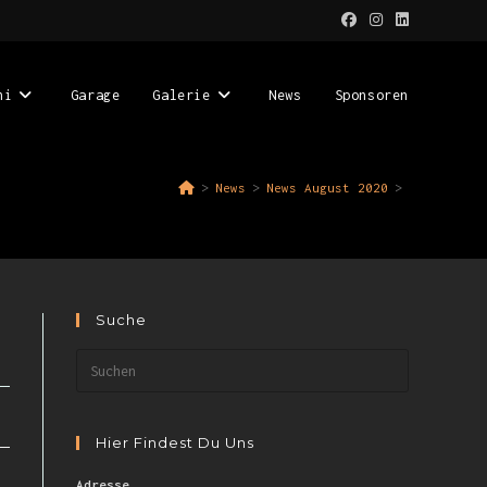
ni
Garage
Galerie
News
Sponsoren
>
News
>
News August 2020
>
Suche
Hier Findest Du Uns
Adresse