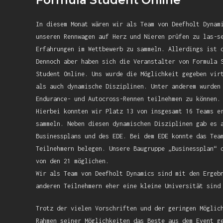
Formula Student Online
In diesem Monat wären wir als Team von Deefholt Dynam
unseren Rennwagen auf Herz und Nieren prüfen zu las-s
Erfahrungen im Wettbewerb zu sammeln. Allerdings ist 
Dennoch aber haben sich die Veranstalter von Formula 
Student Online. Uns wurde die Möglichkeit gegeben vir
als auch dynamische Disziplinen. Unter anderem wurden
Endurance- und Autocross-Rennen teilnehmen zu können.
Hierbei konnten wir Platz 13 von insgesamt 16 Teams e
sammeln. Neben diesen dynamischen Disziplinen gab es 
Businessplans und des EDE. Bei dem EDE konnte das Tea
Teilnehmern belegen. Unsere Baugruppe „Businessplan“ 
von den 21 möglichen.
Wir als Team von Deefholt Dynamics sind mit den Ergeb
anderen Teilnehmern eher eine kleine Universität sind
Trotz der vielen Vorschriften und der geringen Möglic
Rahmen seiner Möglichkeiten das Beste aus dem Event g