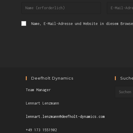
Name, E-Mail-Adresse und Website in diesem Browse
Deefholt Dynamics
Such
Team Manager
Lennart Lenzmann
lennart.lenzmann@deefholt-dynamics.com
+49 173 1551902