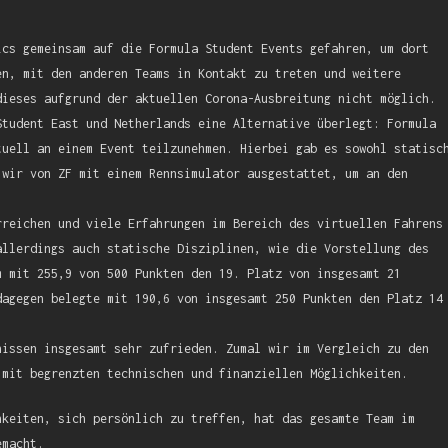
ics gemeinsam auf die Formula Student Events gefahren, um dort
en, mit den anderen Teams in Kontakt zu treten und weitere
dieses aufgrund der aktuellen Corona-Ausbreitung nicht möglich.
Student East und Netherlands eine Alternative überlegt: Formula
tuell an einem Event teilzunehmen. Hierbei gab es sowohl statisc
 wir von ZF mit einem Rennsimulator ausgestattet, um an den
rreichen und viele Erfahrungen im Bereich des virtuellen Fahrens
allerdings auch statische Disziplinen, wie die Vorstellung des
m mit 255,9 von 500 Punkten den 19. Platz von insgesamt 21
dagegen belegte mit 190,6 von insgesamt 250 Punkten den Platz 14
nissen insgesamt sehr zufrieden. Zumal wir im Vergleich zu den
 mit begrenzten technischen und finanziellen Möglichkeiten.
hkeiten, sich persönlich zu treffen, hat das gesamte Team im
emacht.