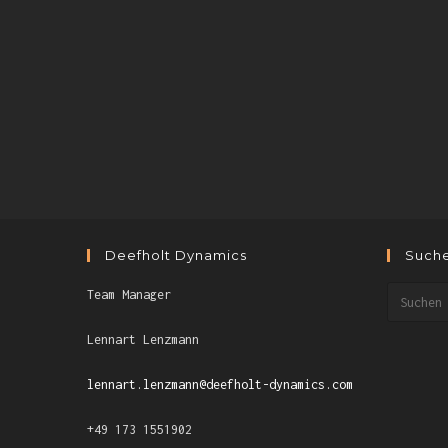
Deefholt Dynamics
Such
Team Manager
Lennart Lenzmann
lennart.lenzmann@deefholt-dynamics.com
+49 173 1551902