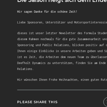
Die Saison neigt sich dem End
Wir sagen Danke für die schöne Zeit!
Liebe Sponsoren, Unterstützer und Motorsportinteressi
dieses ist unser letzter Newsletter des Formula Stude
diesem Rahmen nochmals für die gute Zusammenarbeit un
Sponsoring und Public Relations, blicken positiv auf 
Ihnen einige Einblicke in unsere Arbeiten geben und S
ist es Zeit, die Arbeiten dem neuen Team zu überlasse
Deefholt Dynamics zu unterstützen, finden Sie am Ende
Relations.
Wir wünschen Ihnen Frohe Weihnachten, einen guten Rut
PLEASE SHARE THIS