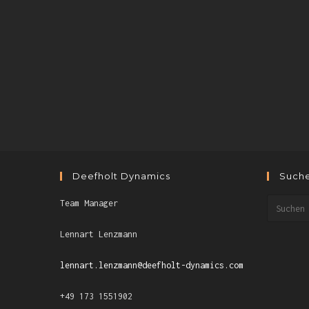
Deefholt Dynamics
Such
Team Manager
Lennart Lenzmann
lennart.lenzmann@deefholt-dynamics.com
+49 173 1551902