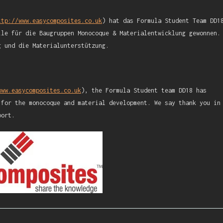
ttp://www.easycomposites.co.uk
) hat das Formula Student Team DD1
ile für die Baugruppen Monocoque & Materialentwicklung gewonnen.
g und die Materialunterstützung.
www.easycomposites.co.uk
), the Formula Student team DD18 has
 for the monocoque and material development. We say thank you in
port.