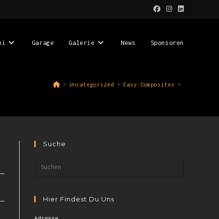
ni
Garage
Galerie
News
Sponsoren
>
Uncategorized
>
Easy Composites
>
Suche
Hier Findest Du Uns
Adresse