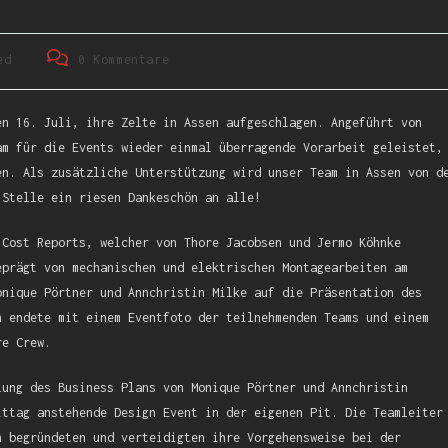
ed
0 Kommentare
en 16. Juli, ihre Zelte in Assen aufgeschlagen. Angeführt von
am für die Events wieder einmal überragende Vorarbeit geleistet,
en. Als zusätzliche Unterstützung wird unser Team in Assen von d
 Stelle ein riesen Dankeschön an alle!
 Cost Reports, welcher von Thore Jacobsen und Jermo Köhnke
eprägt von mechanischen und elektrischen Montagearbeiten am
onique Pörtner und Annchristin Milke auf die Präsentation des
n endete mit einem Eventfoto der teilnehmenden Teams und einem
re Crew.
lung des Business Plans von Monique Pörtner und Annchristin
ittag anstehende Design Event in der eigenen Pit. Die Teamleiter
n begründeten und verteidigten ihre Vorgehensweise bei der