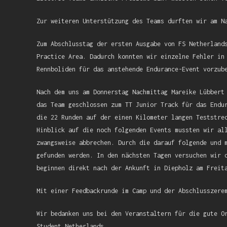
Zur weiteren Unterstützung des Teams durften wir am N
Zum Abschlusstag der ersten Ausgabe von FS Netherland
Practice Area. Dadurch konnten wir einzelne Fehler in
Rennboliden für das anstehende Endurance-Event vorzub
Nach dem uns am Donnerstag Nachmittag Mareike Lübbert
das Team geschlossen zum TT Junior Track für das Endu
die 22 Runden auf der einen Kilometer langen Teststre
Hinblick auf die noch folgenden Events mussten wir al
zwangsweise abbrechen. Durch die darauf folgende und 
gefunden werden. In den nächsten Tagen versuchen wir 
beginnen direkt nach der Ankunft in Diepholz am Freit
Mit einer Feedbackrunde im Camp und der Abschlusszere
Wir bedanken uns bei den Veranstaltern für die gute O
Student Netherlands