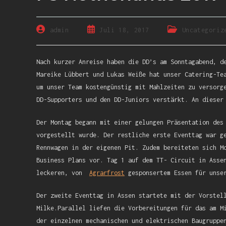
admin
Juli 18, 2017
Uncategoriz
Nach kurzer Anreise haben die DD’s am Sonntagabend, d
Mareike Lübbert und Lukas Weiße hat unser Catering-Te
um unser Team kostengünstig mit Mahlzeiten zu versorg
DD-Supporters und den DD-Juniors verstärkt. An dieser
Der Montag begann mit einer gelungen Präsentation des
vorgestellt wurde. Der restliche erste Eventtag war g
Rennwagen in der eigenen Pit. Zudem bereiteten sich M
Business Plans vor. Tag 1 auf dem TT- Circuit in Asse
leckeren, von
Agrarfrost
gesponsertem Essen für unse
Der zweite Eventtag in Assen startete mit der Vorstel
Milke.Parallel liefen die Vorbereitungen für das am M
der einzelnen mechanischen und elektrischen Baugruppe