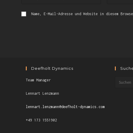
Name, E-Mail-Adresse und Website in diesem Browse
Deefholt Dynamics
Such
Team Manager
Lennart Lenzmann
lennart.lenzmann@deefholt-dynamics.com
+49 173 1551902