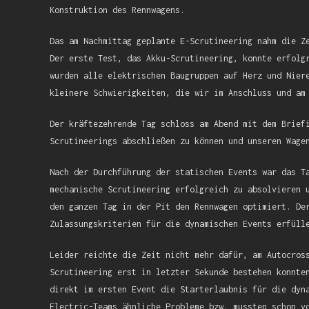
Konstruktion des Rennwagens.
Das am Nachmittag geplante E-Scrutineering nahm die Z
Der erste Test, das Akku-Scrutineering, konnte erfolg
wurden alle elektrischen Baugruppen auf Herz und Nier
kleinere Schwierigkeiten, die wir im Anschluss und am
Der kräftezehrende Tag schloss am Abend mit dem Brief
Scrutineerings abschließen zu können und unseren Wage
Nach der Durchführung der statischen Events war das T
mechanische Scrutineering erfolgreich zu absolvieren 
den ganzen Tag in der Pit den Rennwagen optimiert. De
Zulassungskriterien für die dynamischen Events erfüll
Leider reichte die Zeit nicht mehr dafür, am Autocros
Scrutineering erst in letzter Sekunde bestehen konnte
direkt im ersten Event die Starterlaubnis für die dyn
Electric-Teams ähnliche Probleme bzw. mussten schon v