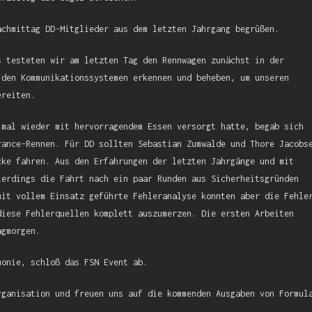
achmittag DD-Mitglieder aus dem letzten Jahrgang begrüßen.
s testeten wir am letzten Tag den Rennwagen zunächst in der
 den Kommunikationssystemen erkennen und beheben, um unseren
ereiten.
 mal wieder mit hervorragendem Essen versorgt hatte, begab sich
rance-Rennen. Für DD sollten Sebastian Zumwalde und Thore Jacobs
cke fahren. Aus den Erfahrungen der letzten Jahrgänge und mit
lerdings die Fahrt nach ein paar Runden aus Sicherheitsgründen
mit vollem Einsatz geführte Fehleranalyse konnten aber die Fehle
diese Fehlerquellen komplett auszumerzen. Die ersten Arbeiten
agmorgen.
monie, schloß das FSN Event ab.
rganisation und freuen uns auf die kommenden Ausgaben von Formul