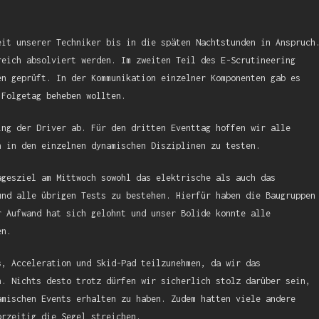
eit unserer Techniker bis in die späten Nachtstunden in Anspruch
reich absolviert werden. Im zweiten Teil des E-Scrutineering
en geprüft. In der Kommunikation einzelner Komponenten gab es
 Folgetag beheben wollten.
ing der Driver ab. Für den dritten Eventtag hoffen wir alle
n in den einzelnen dynamischen Disziplinen zu testen.
agesziel am Mittwoch sowohl das elektrische als auch das
und alle übrigen Tests zu bestehen. Hierfür haben die Baugruppen
r Aufwand hat sich gelohnt und unser Bolide konnte alle
en.
s, Acceleration und Skid-Pad teilzunehmen, da wir das
n. Nichts desto trotz dürfen wir sicherlich stolz darüber sein,
amischen Events erhalten zu haben. Zudem hatten viele andere
orzeitig die Segel streichen.