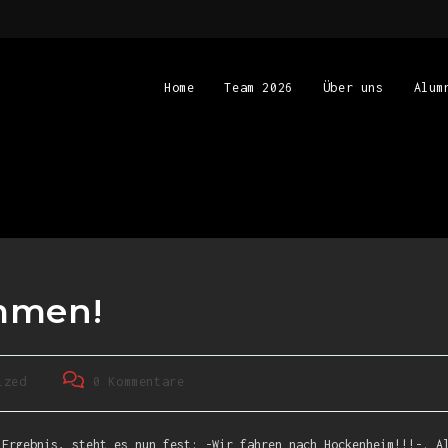
Home
Team 2026
Über uns
Alum
mmen!
ized
0 Kommentare
 Ergebnis, steht es nun fest: -Wir fahren nach Hockenheim!!!-. A