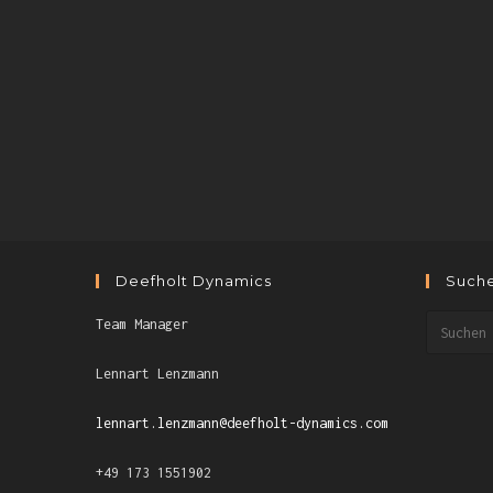
Deefholt Dynamics
Such
Team Manager
Lennart Lenzmann
lennart.lenzmann@deefholt-dynamics.com
+49 173 1551902