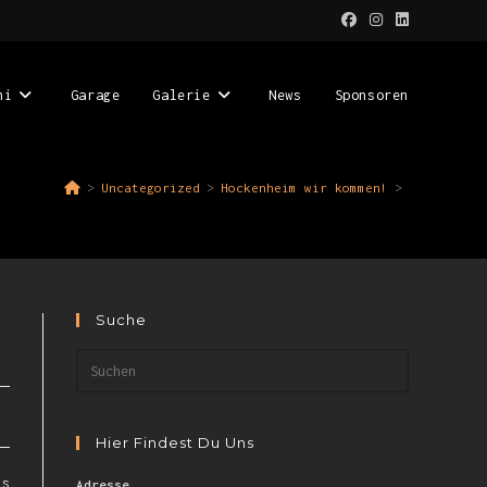
ni
Garage
Galerie
News
Sponsoren
>
Uncategorized
>
Hockenheim wir kommen!
>
Suche
Hier Findest Du Uns
ls
Adresse