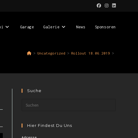
ni
Garage
Galerie
News
Sponsoren
>
Uncategorized
>
Rollout 18.06.2019
>
Suche
Hier Findest Du Uns
Adresse