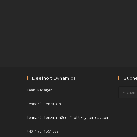
Deefholt Dynamics
Such
Team Manager
Lennart Lenzmann
lennart.lenzmann@deefholt-dynamics.com
+49 173 1551902