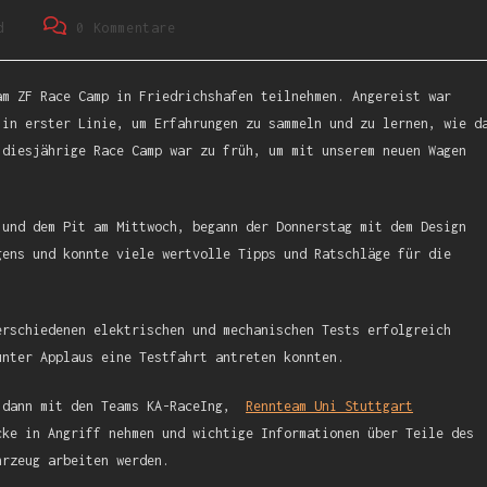
d
0 Kommentare
am ZF Race Camp in Friedrichshafen teilnehmen. Angereist war
 in erster Linie, um Erfahrungen zu sammeln und zu lernen, wie d
 diesjährige Race Camp war zu früh, um mit unserem neuen Wagen
 und dem Pit am Mittwoch, begann der Donnerstag mit dem Design
gens und konnte viele wertvolle Tipps und Ratschläge für die
erschiedenen elektrischen und mechanischen Tests erfolgreich
unter Applaus eine Testfahrt antreten konnten.
r dann mit den Teams KA-RaceIng,
Rennteam Uni Stuttgart
ke in Angriff nehmen und wichtige Informationen über Teile des
hrzeug arbeiten werden.