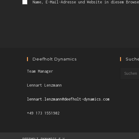
Name, E-Mail-Adresse und Website in diesem Browse
Deefholt Dynamics
Such
Team Manager
Lennart Lenzmann
lennart.lenzmann@deefholt-dynamics.com
+49 173 1551902
DEEFHOLT DYNAMICS E.V.