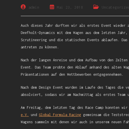
admin
Mai 23, 2018
Uncategorize
Auch dieses Jahr durften wir als erstes Event wieder 
Deefholt-Dynamics mit dem Wagen aus dem letzten Jahr,
Scrutineering und die statischen Events ablaufen. Das
antreten zu können.
Nach der langen Anreise und dem Aufbau von den Zelten
Event. Das Team probte den Ablauf anhand des alten Wa
Präsentationen auf den Wettbewerben entgegennehmen.
Nach dem Design Event wurden im Laufe des Tages die v
absolviert, sodass wir am Nachmittag als erstes Team 
Am Freitag, dem letzten Tag des Race Camp konnten wi
e.V.
und
Global Formula Racing
gemeinsam die Teststrec
Wagens sammeln mit denen wir auch in unserem neuen Fa